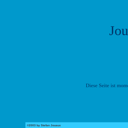
Jou
Diese Seite ist mom
©2003 by Stefan Jouaux